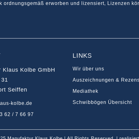
k ordnungsgemäß erworben und lizensiert, Lizenzen kön
T
LINKS
Wir über uns
r Klaus Kolbe GmbH
 31
Auszeichnungen & Rezen
rt Seiffen
Mediathek
Schwibbögen Übersicht
aus-kolbe.de
3 62 / 7 66 97
025
Manufaktur Klaus Kolbe
| All Rights Reserved.
| realisie